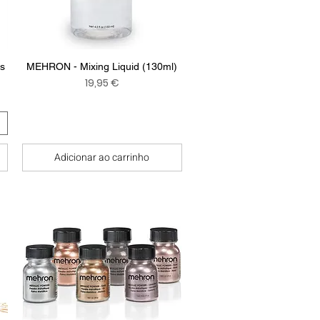
Visualização rápida
es
MEHRON - Mixing Liquid (130ml)
ional
Preço
19,95 €
Adicionar ao carrinho