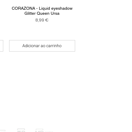
Visualização rápida
CORAZONA - Liquid eyeshadow
Glitter Queen Ursa
onal
Preço
8,99 €
Adicionar ao carrinho
nvios Trocas e Devoluções
Métodos de Pagamento