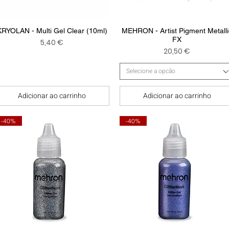
Visualização rápida
Visualização rápida
KRYOLAN - Multi Gel Clear (10ml)
MEHRON - Artist Pigment Metalli
FX
Preço
5,40 €
Preço
20,50 €
Selecione a opcão
Adicionar ao carrinho
Adicionar ao carrinho
-40%
-40%