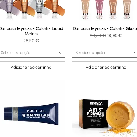
Visualização rápida
Visualização rápida
Danessa Myricks - Colorfix Liquid
Danessa Myricks - Colorfix Glaz
Metals
Preço normal
Preço promoc
28,50 €
19,95 €
Preço
28,50 €
Selecione a opção
Selecione a opção
Adicionar ao carrinho
Adicionar ao carrinho