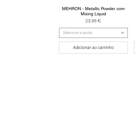
Visualização rápida
MEHRON - Metallic Powder com
Mixing Liquid
Preço
23,95 €
Selecione a opcão
Adicionar ao carrinho
Contatos
Política de Privacidade e C
Termos e Condições
Resolução de Litígios