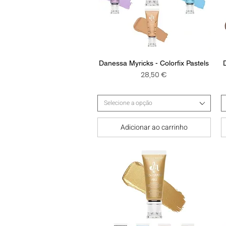
Visualização rápida
Danessa Myricks - Colorfix Pastels
Preço
28,50 €
Selecione a opção
Adicionar ao carrinho