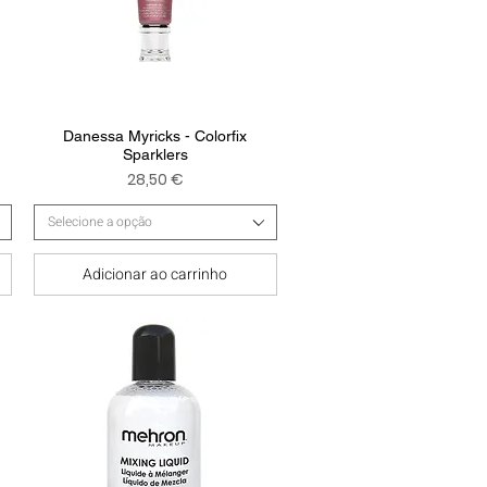
Visualização rápida
Danessa Myricks - Colorfix
Sparklers
Preço
28,50 €
Selecione a opção
Adicionar ao carrinho