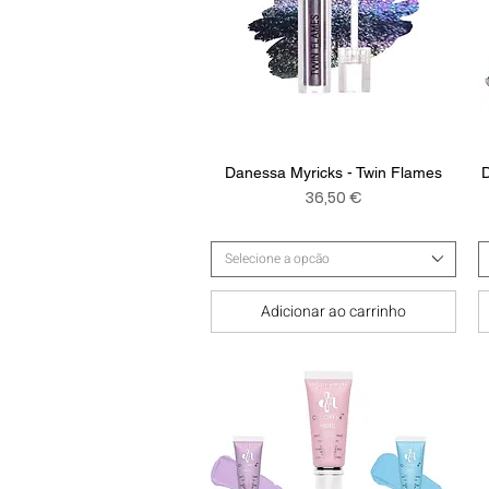
Visualização rápida
Danessa Myricks - Twin Flames
D
Preço
36,50 €
Selecione a opcão
Adicionar ao carrinho