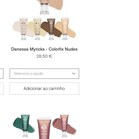
Visualização rápida
Danessa Myricks - Colorfix Nudes
Preço
28,50 €
Selecione a opção
Adicionar ao carrinho