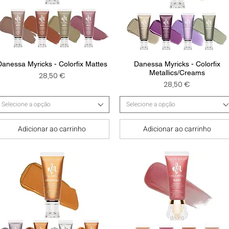
Visualização rápida
Visualização rápida
Danessa Myricks - Colorfix Mattes
Danessa Myricks - Colorfix
Metallics/Creams
Preço
28,50 €
Preço
28,50 €
Selecione a opção
Selecione a opção
Adicionar ao carrinho
Adicionar ao carrinho