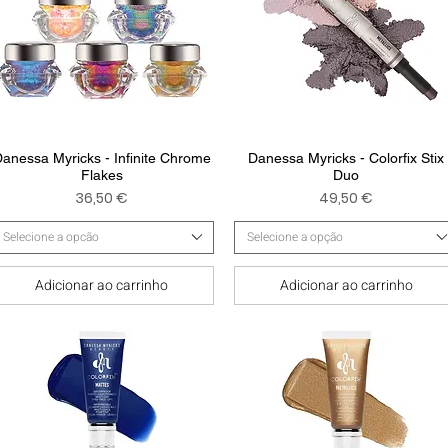
Visualização rápida
Visualização rápida
anessa Myricks - Infinite Chrome
Danessa Myricks - Colorfix Stix
Flakes
Duo
Preço
Preço
36,50 €
49,50 €
Selecione a opcão
Selecione a opção
Adicionar ao carrinho
Adicionar ao carrinho