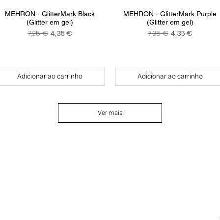
Visualização rápida
Visualização rápida
MEHRON - GlitterMark Black
MEHRON - GlitterMark Purple
(Glitter em gel)
(Glitter em gel)
Preço normal
Preço promocional
Preço normal
Preço promoci
7,25 €
4,35 €
7,25 €
4,35 €
Adicionar ao carrinho
Adicionar ao carrinho
Ver mais
E
ookies