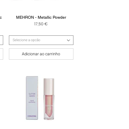
Visualização rápida
c
MEHRON - Metallic Powder
Preço
17,50 €
Selecione a opcão
Adicionar ao carrinho