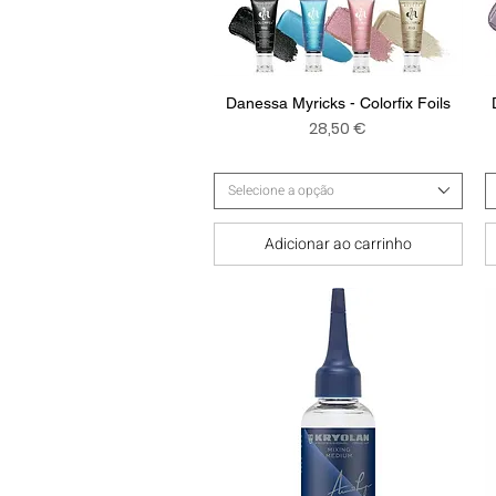
Visualização rápida
Danessa Myricks - Colorfix Foils
Preço
28,50 €
Selecione a opção
Adicionar ao carrinho