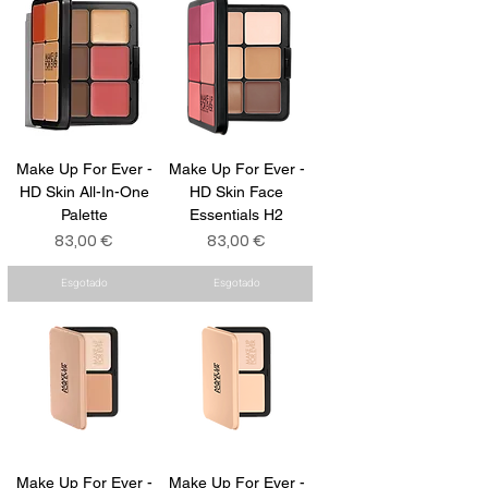
Make Up For Ever -
Make Up For Ever -
HD Skin All-In-One
HD Skin Face
Palette
Essentials H2
Preço
Preço
83,00 €
83,00 €
Esgotado
Esgotado
Make Up For Ever -
Make Up For Ever -