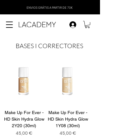
ENVIOS GRÁTIS A PARTIR DE 70€
BASES I CORRECTORES
Make Up For Ever -
Make Up For Ever -
HD Skin Hydra Glow
HD Skin Hydra Glow
2Y20 (30ml)
1Y08 (30ml)
Preço
Preço
45,00 €
45,00 €