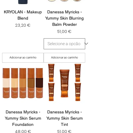
KRYOLAN - Makeup
Danessa Myricks -
Blend
Yummy Skin Blurring
Preço
Balm Powder
23,20 €
Preço
51,00 €
Adicionar ao carrinho
Adicionar ao carrinho
Danessa Myricks -
Danessa Myricks -
Yummy Skin Serum
Yummy Skin Serum
Foundation
Tint
Preço
Preço
48,00 €
51,00 €