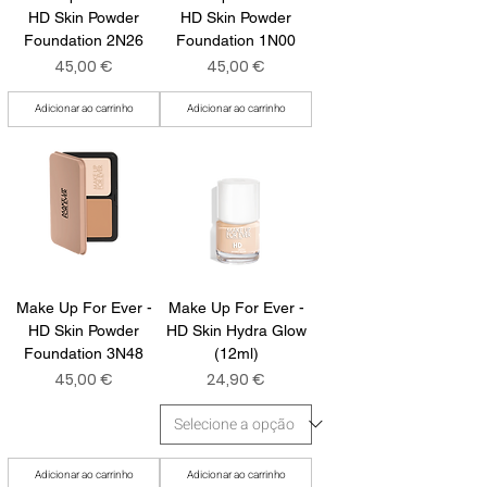
HD Skin Powder
HD Skin Powder
Foundation 2N26
Foundation 1N00
Preço
Preço
45,00 €
45,00 €
Adicionar ao carrinho
Adicionar ao carrinho
Make Up For Ever -
Make Up For Ever -
HD Skin Powder
HD Skin Hydra Glow
Foundation 3N48
(12ml)
Preço
Preço
45,00 €
24,90 €
Adicionar ao carrinho
Adicionar ao carrinho