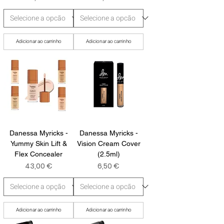
Adicionar ao carrinho
Adicionar ao carrinho
Danessa Myricks -
Danessa Myricks -
Yummy Skin Lift &
Vision Cream Cover
Flex Concealer
(2.5ml)
Preço
Preço
43,00 €
6,50 €
Adicionar ao carrinho
Adicionar ao carrinho