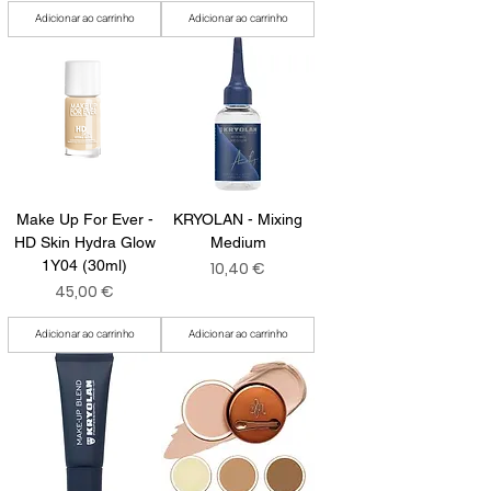
Adicionar ao carrinho
Adicionar ao carrinho
Make Up For Ever -
KRYOLAN - Mixing
HD Skin Hydra Glow
Medium
1Y04 (30ml)
Preço
10,40 €
Preço
45,00 €
Adicionar ao carrinho
Adicionar ao carrinho