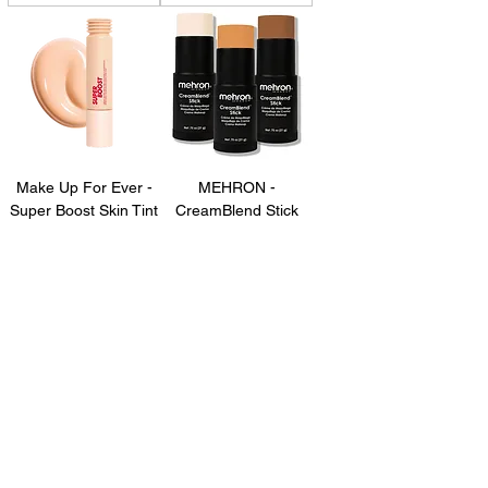
Make Up For Ever -
MEHRON -
Super Boost Skin Tint
CreamBlend Stick
Preço
Preço
37,00 €
17,95 €
Esgotado
Adicionar ao carrinho