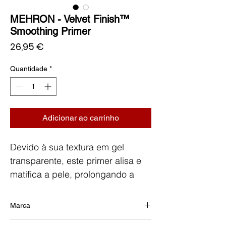
MEHRON - Velvet Finish™
Smoothing Primer
Preço
26,95 €
Quantidade
*
Adicionar ao carrinho
Devido à sua textura em gel
transparente, este primer alisa e
matifica a pele, prolongando a
duração da maquilhagem.
Suas propriedades de difusão de
Marca
luz, minimizam o aparecimento de
MEHRON