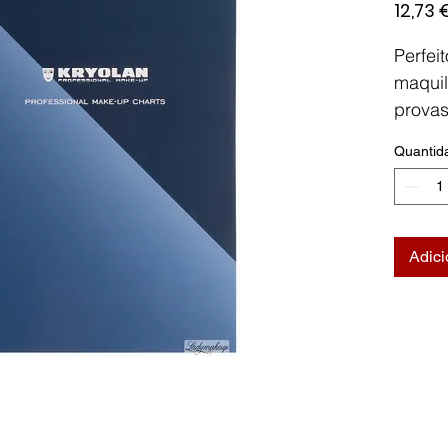
12,73 
Perfei
maqui
provas
e outr
Quantid
papel 
tem ex
absorç
adesão
Adici