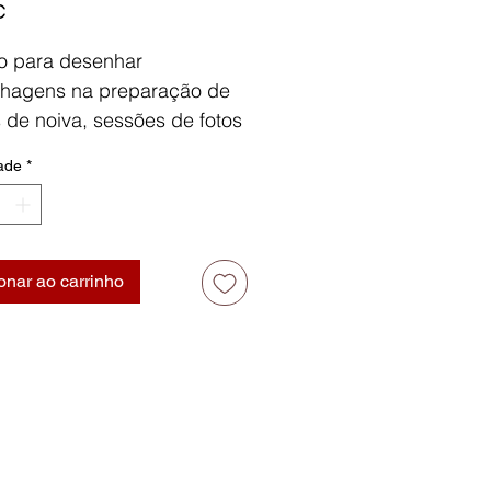
Preço
€
to para desenhar
lhagens na preparação de
 de noiva, sessões de fotos
os processos criativos. O
ade
*
especialmente selecionado,
celentes propriedades de
ão, que permite uma alta
 da cor ao papel.
onar ao carrinho