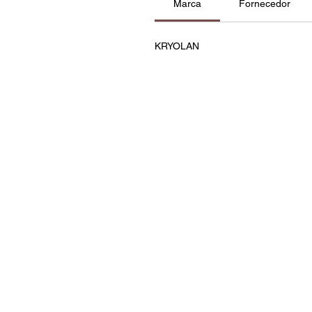
Marca
Fornecedor
KRYOLAN
Contatos
Política de Privacidade e C
Termos e Condições
Resolução de Litígios
Livro de Reclamações