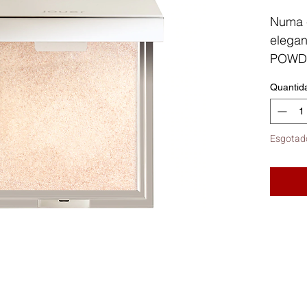
Numa 
elega
POWDE
pigmen
Quantid
ultraf
brilho
Esgotad