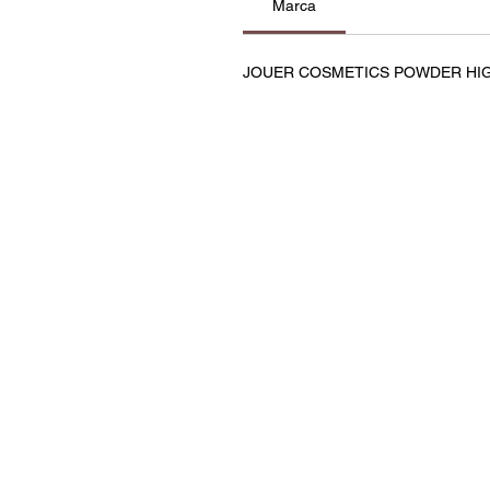
Marca
JOUER COSMETICS POWDER HI
Contatos
Política de Privacidade e C
Termos e Condições
Resolução de Litígios
Livro de Reclamações