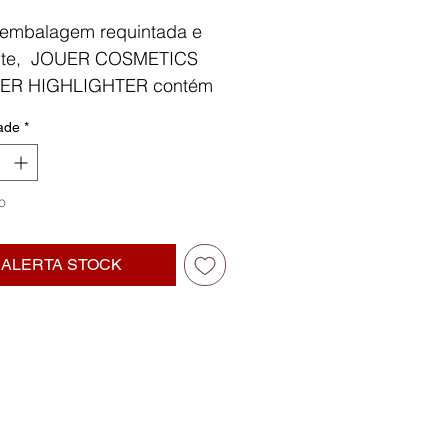
embalagem requintada e
nte, JOUER COSMETICS
R HIGHLIGHTER contém
tos luxuosos e perolas
ade
*
inas, dando à pele um
 incomparável.
o
ALERTA STOCK