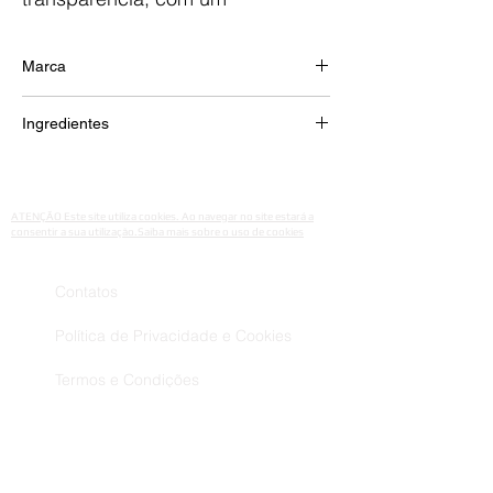
acabamento ultraleve.
Marca
KARLA COSMETICS
Ingredientes
SILICA, CI 77891 (TITANIUM DIOXIDE) , CI
17200 (RED 33).
ATENÇÃO Este site utiliza cookies. Ao navegar no site estará a
consentir a sua utilização.Saiba mais sobre o uso de cookies
Contatos
Política de Privacidade e Cookies
Termos e Condições
Resolução de Litígios
Livro de Reclamações