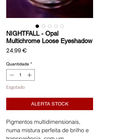
NIGHTFALL - Opal
Multichrome Loose Eyeshadow
Preço
24,99 €
Quantidade
*
Esgotado
ALERTA STOCK
Pigmentos multidimensionais,
numa mistura perfeita de brilho e
transparência, com um