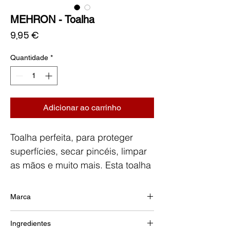
MEHRON - Toalha
Preço
9,95 €
Quantidade
*
Adicionar ao carrinho
Toalha perfeita, para proteger
superfícies, secar pincéis, limpar
as mãos e muito mais. Esta toalha
preta com logotipo Mehron
prateado mede 28cmx20cm, feita
Marca
com 90% algodão e 10%
MEHRON
poliamida.
Ingredientes