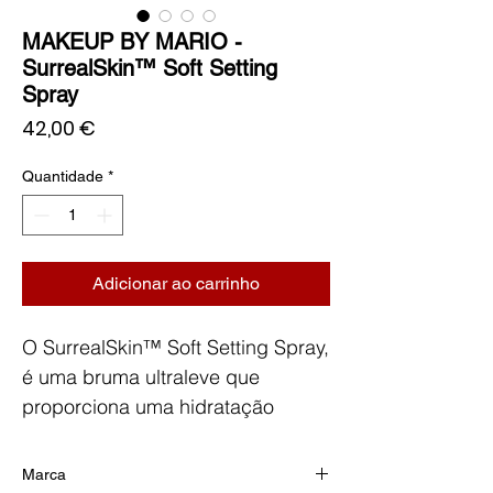
MAKEUP BY MARIO -
SurrealSkin™ Soft Setting
Spray
Preço
42,00 €
Quantidade
*
Adicionar ao carrinho
O SurrealSkin™ Soft Setting Spray,
é uma bruma ultraleve que
proporciona uma hidratação
clinicamente comprovada durante
todo o dia, e
prolonga a duração
Marca