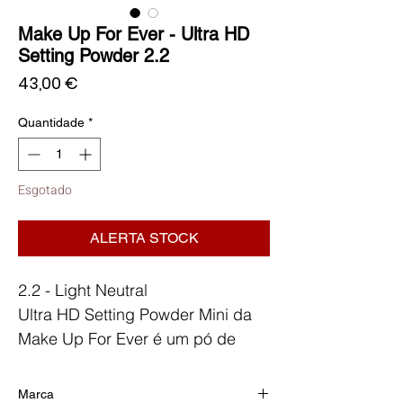
Make Up For Ever - Ultra HD
Setting Powder 2.2
Preço
43,00 €
Quantidade
*
Esgotado
ALERTA STOCK
2.2 - Light Neutral
Ultra HD Setting Powder Mini da
Make Up For Ever é um pó de
fixação fino, que fixa a
maquilhagem até 24 horas e
Marca