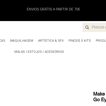
ENVIOS GRÁTIS A PARTIR DE 70€
CAS
MAQUILHAGEM
ARTÍSTICA & SFX
PINCEIS E KITS
PRODU
MALAS I ESTOJOS I ACESSÓRIOS
Make U
Go E