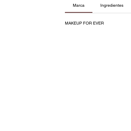
Marca
Ingredientes
MAKEUP FOR EVER
Contatos
Política de Privacidade e C
Termos e Condições
Resolução de Litígios
Livro de Reclamações