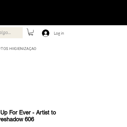
Log in
TOS HIIGIENIZAÇAO
p For Ever - Artist to
yeshadow 606