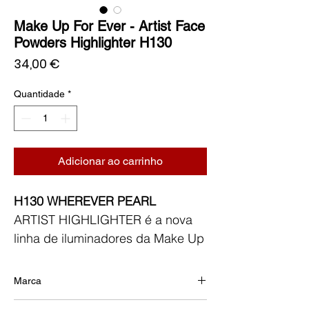
Make Up For Ever - Artist Face
Powders Highlighter H130
Preço
34,00 €
Quantidade
*
Adicionar ao carrinho
H130 WHEREVER PEARL
ARTIST HIGHLIGHTER é a nova
linha de iluminadores da Make Up
for Ever.
Esta nova fórmula exclusiva,
Marca
combina partículas ultrafinas que
MAKEUP FOR EVER