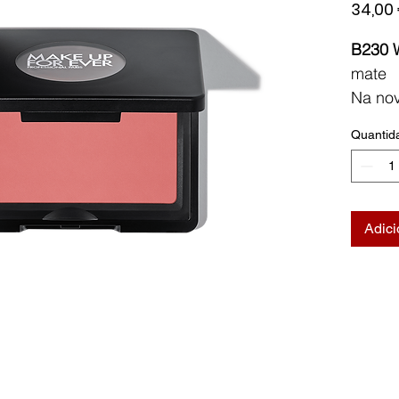
34,00
B230 
mate
Na no
encont
Quantid
todas 
Compo
de cor
duraçã
Adici
com a 
Exclus