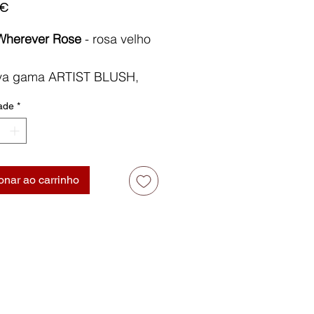
Preço
 €
Wherever Rose
-
rosa velho
va gama ARTIST BLUSH,
ra o blush perfeito para
ade
*
as ocasiões.
sto por pigmentos puros
 intensa e de longa
o, funde-se na perfeição
onar ao carrinho
sua pele.
ive Pro