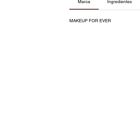
Marca
Ingredientes
MAKEUP FOR EVER
Contatos
Política de Privacidade e C
Termos e Condições
Resolução de Litígios
Livro de Reclamações