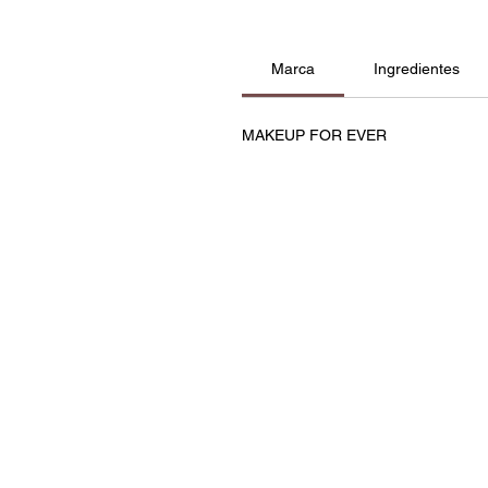
Marca
Ingredientes
MAKEUP FOR EVER
Contatos
Política de Privacidade e C
Termos e Condições
Resolução de Litígios