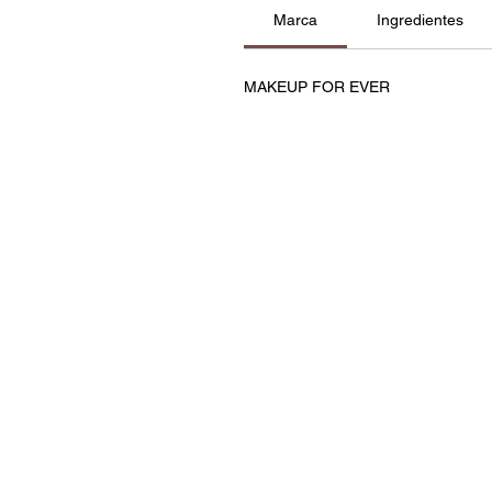
Marca
Ingredientes
MAKEUP FOR EVER
Contatos
Política de Privacidade e C
Termos e Condições
Resolução de Litígios
Livro de Reclamações