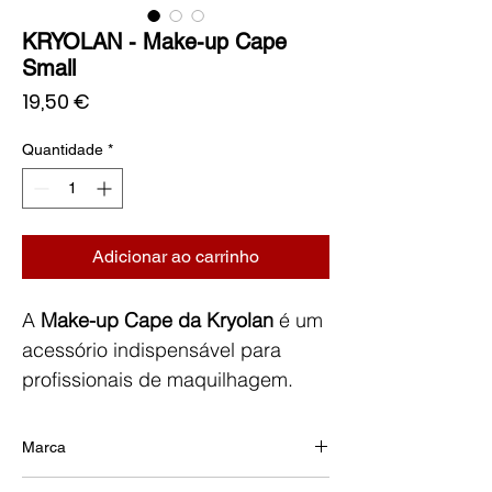
KRYOLAN - Make-up Cape
Small
Preço
19,50 €
Quantidade
*
Adicionar ao carrinho
A
Make-up Cape da Kryolan
é um
acessório indispensável para
profissionais de maquilhagem.
Fabricada em material leve,
resistente e fácil de limpar, esta
Marca
capa protege eficazmente a roupa
KRYOLAN