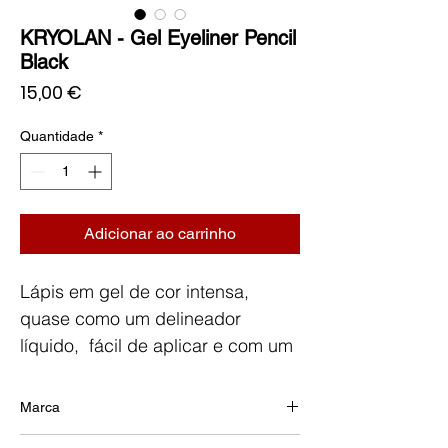
KRYOLAN - Gel Eyeliner Pencil
Black
Preço
15,00 €
Quantidade
*
Adicionar ao carrinho
Lápis em gel de cor intensa,
quase como um delineador
líquido, fácil de aplicar e com um
acabamento em gel macio.
À prova de água e quando
Marca
esfumado dura até 14 horas.
KRYOLAN