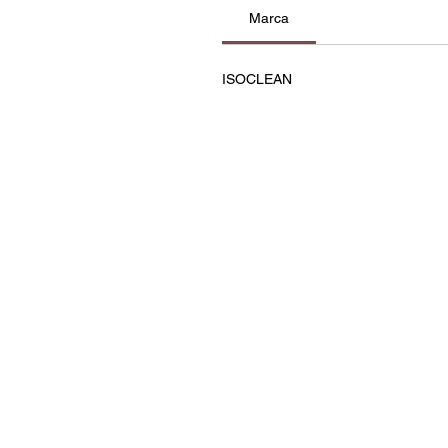
Marca
ISOCLEAN
Contatos
Política de Privacidade e C
Termos e Condições
Resolução de Litígios
Livro de Reclamações