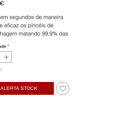
Preço
 €
 em segundos de maneira
e eficaz os pincéis de
lhagem matando 99,9% das
ias.
ade
*
priedades antibacterianas
vem todos os resíduos de
hagem, e a Aloe Vera
o
iona e amacia as cerdas,
do-as macias ao toque.
ALERTA STOCK
romas de âmbar branco,
madeirados e um toque de
 indiano (275ml)