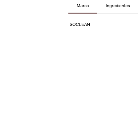
Marca
Ingredientes
ISOCLEAN
Contatos
Política de Privacidade e C
Termos e Condições
Resolução de Litígios
Livro de Reclamações