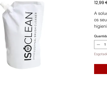
12,99 
A solu
os seu
higien
refill.
Quantid
Com a
rápida
bactér
Esgotad
instan
resídu
garant
delica
Enriqu
a cond
cerdas
dos pi