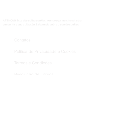
IBRA MAKEUP
Połonińska 7
35-082 Rzeszów, Polónia
ATENÇÃO Este site utiliza cookies. Ao navegar no site estará a
consentir a sua utilização.Saiba mais sobre o uso de cookies
Contatos
Política de Privacidade e Cookies
Termos e Condições
Resolução de Litígios
Livro de Reclamações
Envios Trocas e Devoluções
Métodos de Pagamento