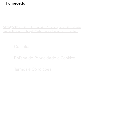
Fornecedor
IBRA MAKEUP
Połonińska 7
35-082 Rzeszów, Polónia
ATENÇÃO Este site utiliza cookies. Ao navegar no site estará a
consentir a sua utilização.Saiba mais sobre o uso de cookies
Contatos
Política de Privacidade e Cookies
Termos e Condições
Resolução de Litígios
Livro de Reclamações
Envios Trocas e Devoluções
Métodos de Pagamento