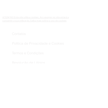
IBRA MAKEUP
Połonińska 7
35-082 Rzeszów, Polónia
ATENÇÃO Este site utiliza cookies. Ao navegar no site estará a
consentir a sua utilização.Saiba mais sobre o uso de cookies
Contatos
Política de Privacidade e Cookies
Termos e Condições
Resolução de Litígios
Livro de Reclamações
Envios Trocas e Devoluções
Métodos de Pagamento