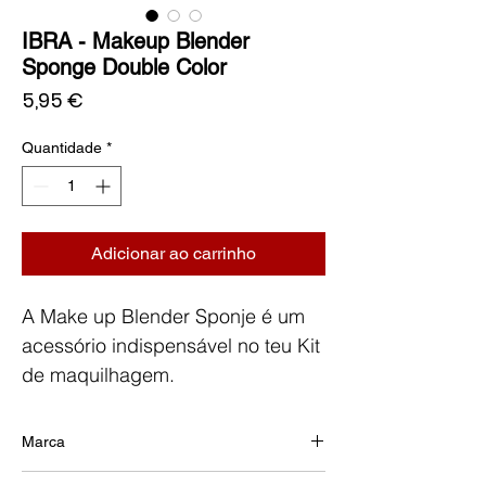
IBRA - Makeup Blender
Sponge Double Color
Preço
5,95 €
Quantidade
*
Adicionar ao carrinho
A Make up Blender Sponje é um
acessório indispensável no teu Kit
de maquilhagem.
A sua forma icónica de gota e a
superfície ultra-suave garantem
Marca
uma aplicação uniforme e exata
IBRA