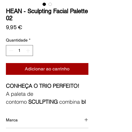
HEAN - Sculpting Facial Palette
02
Preço
9,95 €
Quantidade
*
Adicionar ao carrinho
CONHEÇA O TRIO PERFEITO!
A paleta de
contorno
SCULPTING
combina
bl
ush, bronzer e iluminador
para
criar uma pele perfeitamente
Marca
contornada, fresca e radiante.
As
HEAN