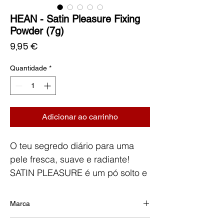
HEAN - Satin Pleasure Fixing
Powder (7g)
Preço
9,95 €
Quantidade
*
Adicionar ao carrinho
O teu segredo diário para uma
pele fresca, suave e radiante!
SATIN PLEASURE é um pó solto e
leve que reveste a pele com um
delicado véu acetinado. Fixa a
Marca
maquilhagem de forma natural,
HEAN