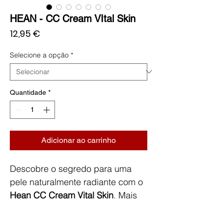
HEAN - CC Cream VItal Skin
Preço
12,95 €
Selecione a opção
*
Quantidade
*
Adicionar ao carrinho
Descobre o segredo para uma
pele naturalmente radiante com o
Hean CC Cream Vital Skin
. Mais
do que uma base, este creme