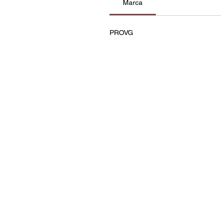
Marca
PROVG
Contatos
Política de Privacidade e C
Termos e Condições
Resolução de Litígios
Livro de Reclamações