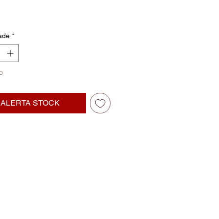
ade
*
o
ALERTA STOCK