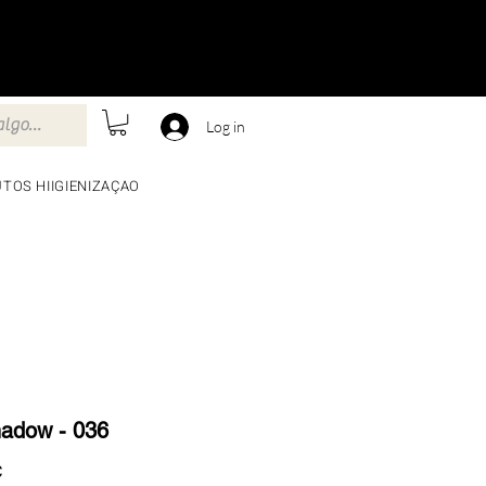
Log in
TOS HIIGIENIZAÇAO
adow - 036
Preço
€