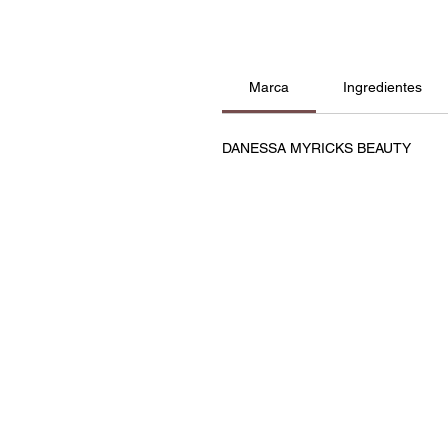
Marca
Ingredientes
DANESSA MYRICKS BEAUTY
Contatos
Política de Privacidade e C
Termos e Condições
Resolução de Litígios