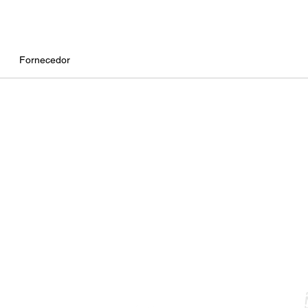
vibran
Adquir
Powde
Fornecedor
nova f
beleza
E
ookies