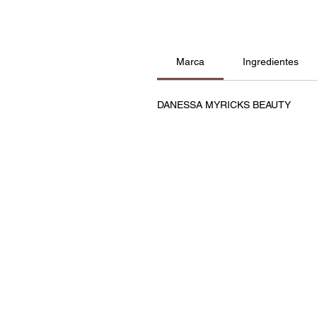
Marca
Ingredientes
DANESSA MYRICKS BEAUTY
Contatos
Política de Privacidade e C
Termos e Condições
Resolução de Litígios