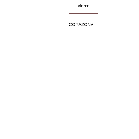
Marca
CORAZONA
Contatos
Política de Privacidade e C
Termos e Condições
Resolução de Litígios
Livro de Reclamações