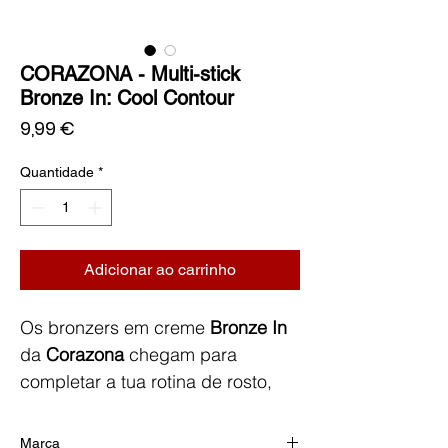
CORAZONA - Multi-stick
Bronze In: Cool Contour
Preço
9,99 €
Quantidade
*
Adicionar ao carrinho
Os bronzers em creme
Bronze In
da
Corazona
chegam para
completar a tua rotina de rosto,
em perfeita harmonia com os
icónicos Blush In e Glow In.
Marca