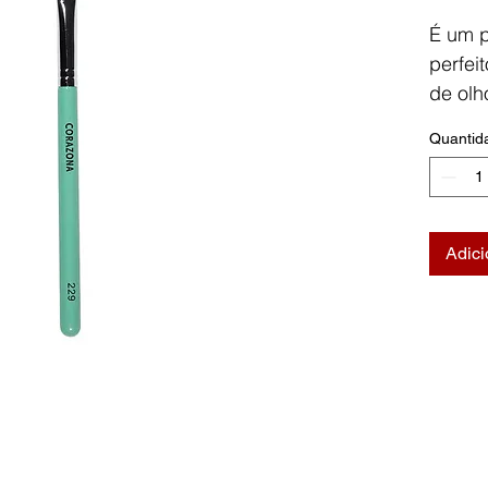
É um pi
perfei
de olh
perfeit
Quantid
Utiliz
todos 
tanto 
superi
Adici
sobran
Cerdas
Cruelt