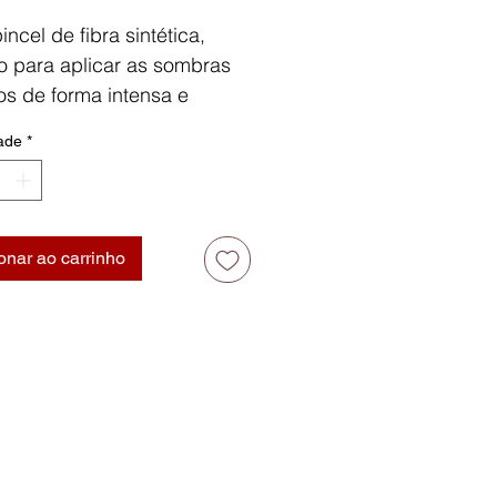
ncel de fibra sintética,
to para aplicar as sombras
os de forma intensa e
a.
ade
*
e-o para a aplicação de
os tipos de produtos em pó,
na palpebra inferior como
or, e no arco da
onar ao carrinho
celha.
 100% sintéticas.
y free e vegan.