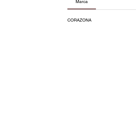
Marca
CORAZONA
Contatos
Política de Privacidade e C
Termos e Condições
Resolução de Litígios
Livro de Reclamações