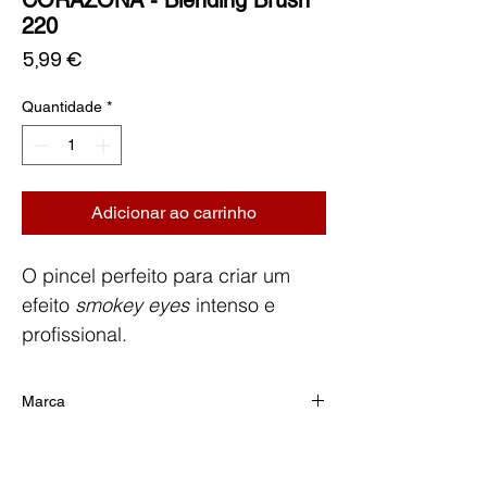
220
Preço
5,99 €
Quantidade
*
Adicionar ao carrinho
O pincel perfeito para criar um
efeito
smokey eyes
intenso e
profissional.
Ideal para realizar degradés
suaves entre sombras, permite
Marca
esfumar sem deixar marcas,
CORAZONA
garantindo um acabamento
homogéneo. Pode ser utilizado