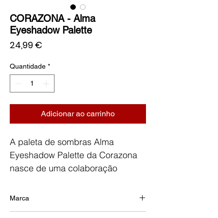
CORAZONA - Alma
Eyeshadow Palette
Preço
24,99 €
Quantidade
*
Adicionar ao carrinho
A paleta de sombras Alma
Eyeshadow Palette da Corazona
nasce de uma colaboração
especial com a influencer “Un
café con Alma”, refletindo o seu
Marca
universo criativo, leve e cheio de
CORAZONA