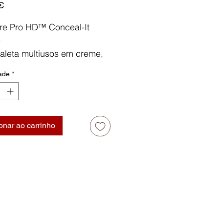
Preço
€
re Pro HD™ Conceal-It
e
leta multiusos em creme,
ma cobertura suave e
ade
*
ada, perfeita para corrigir
as ou descolorações na
servindo também para
ação.
onar ao carrinho
eos refinados e sem
ncia é infundida com
na E e aloe vera, que
ente com o poder
idante da romã, protege e
a a pele