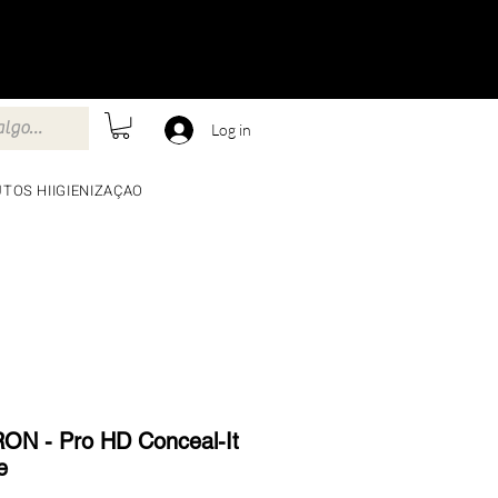
Log in
TOS HIIGIENIZAÇAO
N - Pro HD Conceal-It
e