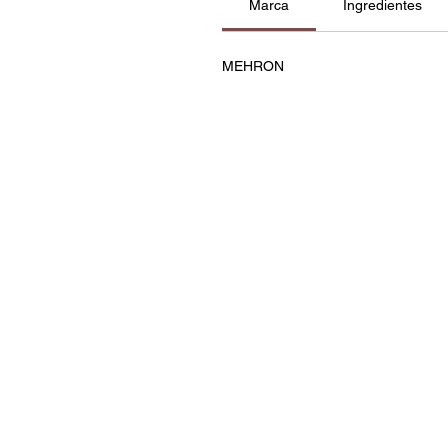
Marca
Ingredientes
MEHRON
Contatos
Política de Privacidade e C
Termos e Condições
Resolução de Litígios
Livro de Reclamações