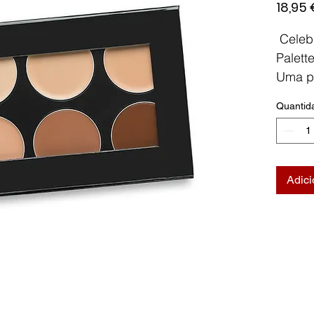
18,95 
Celeb
Palett
Uma pa
com u
Quantid
acetin
manch
pele, 
model
Adici
Sem ól
fragrâ
vitami
juntam
antiox
hidrat