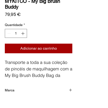
MYKITCO - My Big Brush
Buddy
Preço
79,95 €
Quantidade
*
Adicionar ao carrinho
Transporte a toda a sua coleção
de pincéis de maquilhagem com a
My Big Brush Buddy Bag da
MYKITCO.
Ideal para maquilhadores
Marca
profissionais, esta bolsa fornece
MYKITCO
espaço de armazenamento para
todos os seus produtos de beleza.