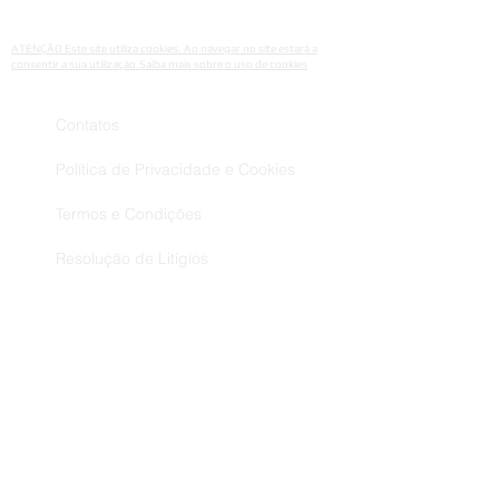
ou da base.
MY FLEXI FACE " imita "
ATENÇÃO Este site utiliza cookies. Ao navegar no site estará a
especificamente as pontas dos
consentir a sua utilização.Saiba mais sobre o uso de cookies
dedos, proporcionando a
aplicação mais suave e uniforme.
Contatos
Política de Privacidade e Cookies
Termos e Condições
Resolução de Litígios
Livro de Reclamações
Envios Trocas e Devoluções
Métodos de Pagamento