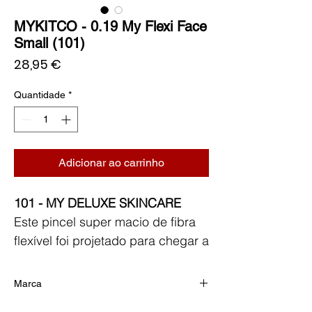
MYKITCO - 0.19 My Flexi Face
Small (101)
Preço
28,95 €
Quantidade
*
Adicionar ao carrinho
101 - MY DELUXE SKINCARE
Este pincel super macio de fibra
flexível foi projetado para chegar a
todos os pontos do rosto, de
forma a facilitar a aplicação dos
Marca
produtos de preparação da pele
MYKITCO