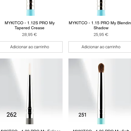
Visualização rápida
Visualização rápida
MYKITCO - 1.12S PRO My
MYKITCO - 1.15 PRO My Blendi
Tapered Crease
Shadow
Preço
Preço
28,95 €
25,95 €
Adicionar ao carrinho
Adicionar ao carrinho