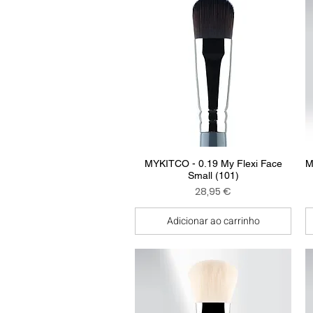
Visualização rápida
MYKITCO - 0.19 My Flexi Face
M
Small (101)
Preço
28,95 €
Adicionar ao carrinho