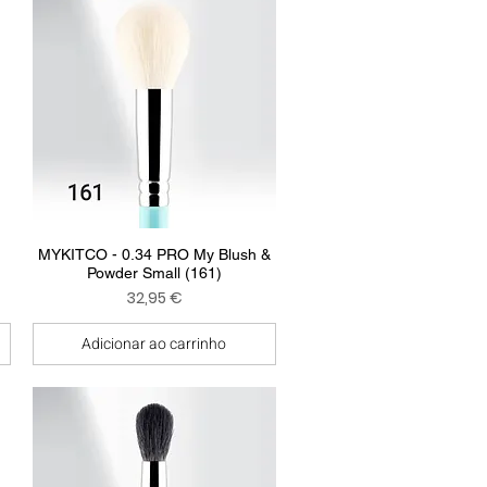
Visualização rápida
MYKITCO - 0.34 PRO My Blush &
Powder Small (161)
Preço
32,95 €
Adicionar ao carrinho