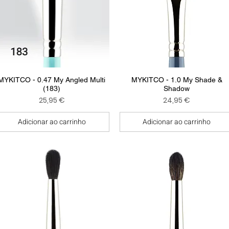
Visualização rápida
Visualização rápida
MYKITCO - 0.47 My Angled Multi
MYKITCO - 1.0 My Shade &
(183)
Shadow
Preço
Preço
25,95 €
24,95 €
Adicionar ao carrinho
Adicionar ao carrinho