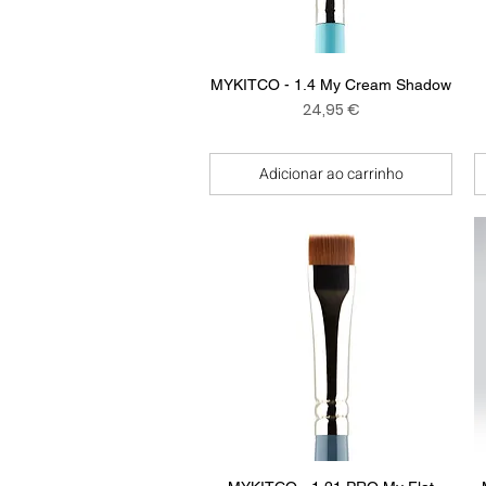
Visualização rápida
MYKITCO - 1.4 My Cream Shadow
Preço
24,95 €
Adicionar ao carrinho