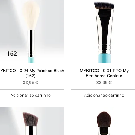
Visualização rápida
Visualização rápida
YKITCO - 0.24 My Polished Blush
MYKITCO - 0.31 PRO My
(162)
Feathered Contour
Preço
Preço
33,95 €
33,95 €
Adicionar ao carrinho
Adicionar ao carrinho