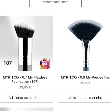
Mostrar anteriores
Visualização rápida
Visualização rápida
MYKITCO - 0.7 My Flawless
MYKITCO - 0.9 My Precise Fan
Foundation (107)
Preço
21,95 €
Preço
33,95 €
Adicionar ao carrinho
Adicionar ao carrinho