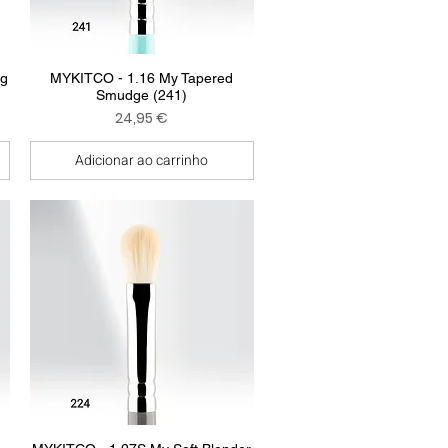
Visualização rápida
ng
MYKITCO - 1.16 My Tapered
Smudge (241)
Preço
24,95 €
Adicionar ao carrinho