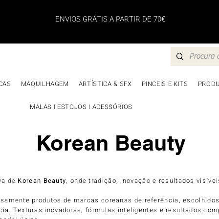
ENVIOS GRÁTIS A PARTIR DE 70€
CAS
MAQUILHAGEM
ARTÍSTICA & SFX
PINCEIS E KITS
PRODU
MALAS I ESTOJOS I ACESSÓRIOS
Korean Beauty
va de
Korean Beauty
, onde tradição, inovação e resultados visív
samente produtos de marcas coreanas de referência, escolhidos 
ncia. Texturas inovadoras, fórmulas inteligentes e resultados c