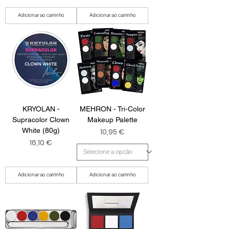
Adicionar ao carrinho
Adicionar ao carrinho
KRYOLAN -
MEHRON - Tri-Color
Supracolor Clown
Makeup Palette
White (80g)
Preço
10,95 €
Preço
16,10 €
Adicionar ao carrinho
Adicionar ao carrinho