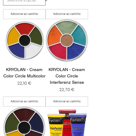
Adicionar ao carrinho
Adicionar ao carrinho
KRYOLAN - Cream
KRYOLAN - Cream
Color Circle Multicolor
Color Circle
Preço
Interferenz Sense
22,10 €
Preço
22,70 €
Adicionar ao carrinho
Adicionar ao carrinho