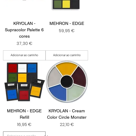
KRYOLAN -
MEHRON - EDGE
Supracolor Palette 6
Preço
59,95 €
cores
Preço
37,30 €
Adicionar ao carrinho
Adicionar ao carrinho
MEHRON - EDGE
KRYOLAN - Cream
Refill
Color Circle Monster
Preço
Preço
16,95 €
22,10 €