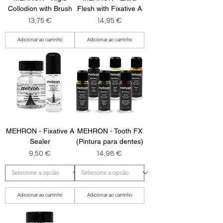
Collodion with Brush
Flesh with Fixative A
Preço
Preço
13,75 €
14,95 €
Adicionar ao carrinho
Adicionar ao carrinho
MEHRON - Fixative A
MEHRON - Tooth FX
Sealer
(Pintura para dentes)
Preço
Preço
9,50 €
14,96 €
Adicionar ao carrinho
Adicionar ao carrinho