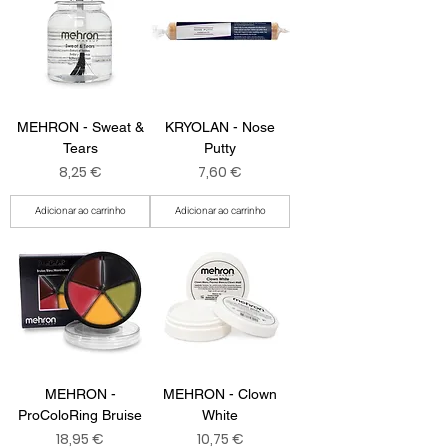
MEHRON - Sweat &
KRYOLAN - Nose
Tears
Putty
Preço
Preço
8,25 €
7,60 €
Adicionar ao carrinho
Adicionar ao carrinho
MEHRON -
MEHRON - Clown
ProColoRing Bruise
White
Preço
Preço
18,95 €
10,75 €