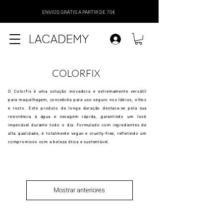
ENVIOS GRÁTIS A PARTIR DE 70€
COLORFIX
O Colorfix é uma solução inovadora e extremamente versátil
para maquilhagem, concebida para uso seguro nos lábios, olhos
e rosto. Este produto de longa duração destaca-se pela sua
resistência à água e secagem rápida, garantindo um look
impecável durante todo o dia. Formulado com ingredientes de
alta qualidade, é totalmente vegan e cruelty-free, refletindo um
compromisso com a beleza ética e sustentável.
Mostrar anteriores