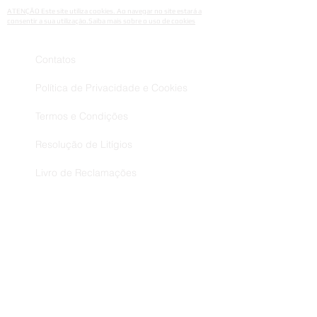
ATENÇÃO Este site utiliza cookies. Ao navegar no site estará a
consentir a sua utilização.Saiba mais sobre o uso de cookies
Contatos
Política de Privacidade e Cookies
Termos e Condições
Resolução de Litígios
Livro de Reclamações
Envios Trocas e Devoluções
Métodos de Pagamento