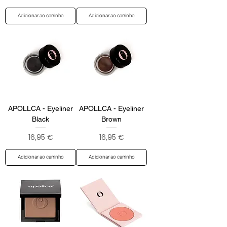
Adicionar ao carrinho
Adicionar ao carrinho
APOLLCA - Eyeliner
APOLLCA - Eyeliner
Black
Brown
Preço
Preço
16,95 €
16,95 €
Adicionar ao carrinho
Adicionar ao carrinho