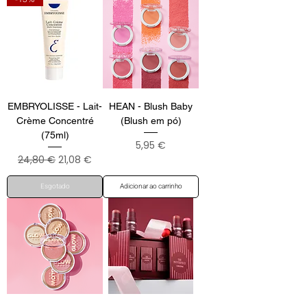
EMBRYOLISSE - Lait-
HEAN - Blush Baby
Crème Concentré
(Blush em pó)
(75ml)
Preço
5,95 €
Preço normal
Preço promocional
24,80 €
21,08 €
Esgotado
Adicionar ao carrinho