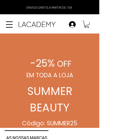
ENVIOS GRÁTIS A PARTIR DE 70€
-25%
OFF
EM TODA A LOJA
SUMMER
BEAUTY
Código: SUMMER25
AS NOSSAS MARCAS