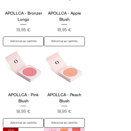
APOLLCA - Bronzer
APOLLCA - Apple
Lungo
Blush
Preço
Preço
19,95 €
18,95 €
Adicionar ao carrinho
Adicionar ao carrinho
APOLLCA - Pink
APOLLCA - Peach
Blush
Blush
Preço
Preço
18,95 €
18,95 €
Adicionar ao carrinho
Adicionar ao carrinho
-15%