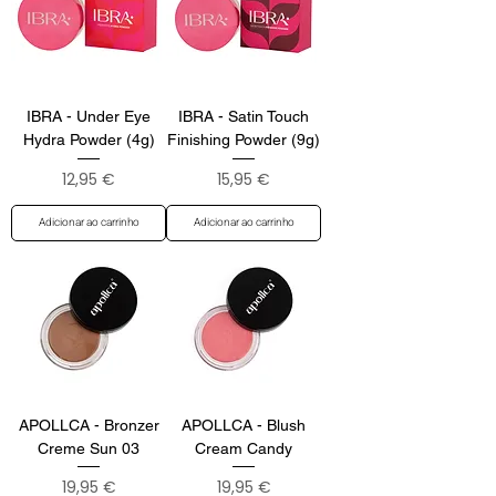
IBRA - Under Eye
IBRA - Satin Touch
Hydra Powder (4g)
Finishing Powder (9g)
Preço
Preço
12,95 €
15,95 €
Adicionar ao carrinho
Adicionar ao carrinho
APOLLCA - Bronzer
APOLLCA - Blush
Creme Sun 03
Cream Candy
Preço
Preço
19,95 €
19,95 €