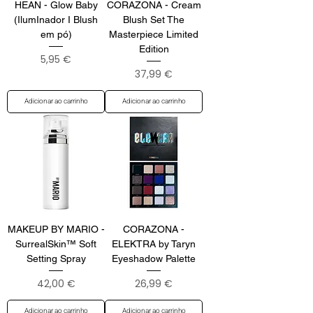
HEAN - Glow Baby
CORAZONA - Cream
(IlumInador I Blush
Blush Set The
em pó)
Masterpiece Limited
Edition
Preço
5,95 €
Preço
37,99 €
Adicionar ao carrinho
Adicionar ao carrinho
MAKEUP BY MARIO -
CORAZONA -
SurrealSkin™ Soft
ELEKTRA by Taryn
Setting Spray
Eyeshadow Palette
Preço
Preço
42,00 €
26,99 €
Adicionar ao carrinho
Adicionar ao carrinho