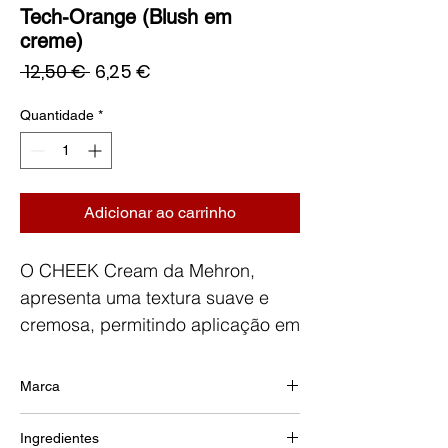
Tech-Orange (Blush em
creme)
Preço
Preço
 12,50 € 
6,25 €
normal
promocional
Quantidade
*
Adicionar ao carrinho
O CHEEK Cream da Mehron,
apresenta uma textura suave e
cremosa, permitindo aplicação em
camadas, proporcionando uma
luminosidade natural ao rosto.
Marca
Fabricado com os ingredientes de
MEHRON
alta qualidade, é sem dúvida um
Ingredientes